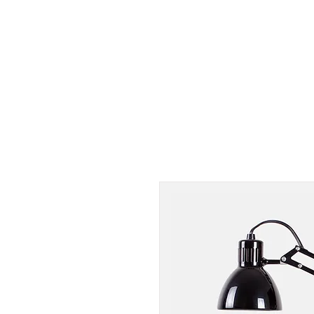
Nyree Claes
Medi-Investco, Groeien in Leiderschap